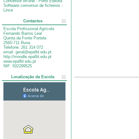
Conversor on-line - Porto Editora
Software conversor de ficheiros -
Lince
Contactos
Escola Profissional Agrícola
Fernando Barros Leal
Quinta da Fonte Portela
2565-711 Runa
Telefone: 261 314 072
email: geral@epafbl.edu.pt
http://moodle.epafbl.edu.pt
www.epafbl.edu.pt
NIF: 502299525
Localização da Escola