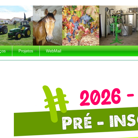
ços
Projetos
WebMail