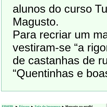
alunos do curso Tu
Magusto.
Para recriar um ma
vestiram-se “a rig
de castanhas de r
“Quentinhas e boas
EPAFBL
►
Fóruns
►
Sala de Imprensa
►
Magusto na epafbl