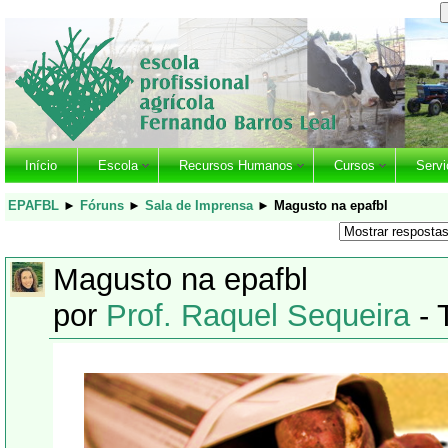
Início
Escola
Recursos Humanos
Cursos
Servi
EPAFBL
►
Fóruns
►
Sala de Imprensa
►
Magusto na epafbl
Magusto na epafbl
por
Prof. Raquel Sequeira
- 