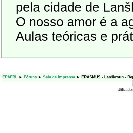
pela cidade de Lanš
O nosso amor é a agr
Aulas teóricas e prá
EPAFBL
►
Fóruns
►
Sala de Imprensa
►
ERASMUS - Lanškroun - Rep
Utilizador