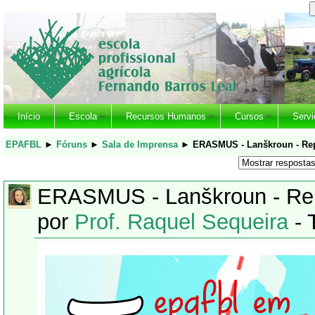
Início
Escola
Recursos Humanos
Cursos
Servi
EPAFBL
►
Fóruns
►
Sala de Imprensa
►
ERASMUS - Lanškroun - Rep
ERASMUS - Lanškroun - Re
por
Prof. Raquel Sequeira
- 