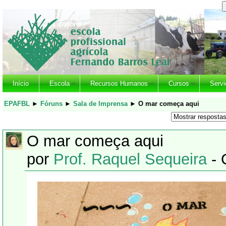
Início
Escola
Recursos Humanos
Cursos
Servi
EPAFBL
►
Fóruns
►
Sala de Imprensa
►
O mar começa aqui
O mar começa aqui
por
Prof. Raquel Sequeira
- 