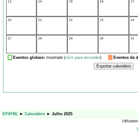
13
14
15
16
17
20
21
22
23
24
27
28
29
30
31
Eventos globais:
mostrado (
click para esconder
)
Eventos da d
EPAFBL
►
Calendário
►
Julho 2025
Utilizador