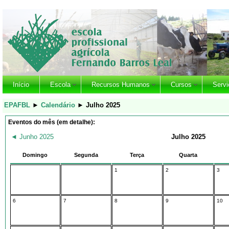
Início
Escola
Recursos Humanos
Cursos
Servi
EPAFBL
►
Calendário
►
Julho 2025
Eventos do mês (em detalhe):
◄
Junho 2025
Julho 2025
Domingo
Segunda
Terça
Quarta
1
2
3
6
7
8
9
10