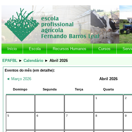
Início
Escola
Recursos Humanos
Cursos
Servi
EPAFBL
►
Calendário
►
Abril 2026
Eventos do mês (em detalhe):
◄
Março 2026
Abril 2026
Domingo
Segunda
Terça
Quarta
1
2
5
6
7
8
9