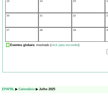
13
14
15
1
20
21
22
2
27
28
29
3
Eventos globais:
mostrado (
click para esconder
)
EPAFBL
▶
Calendário
▶
Julho 2025