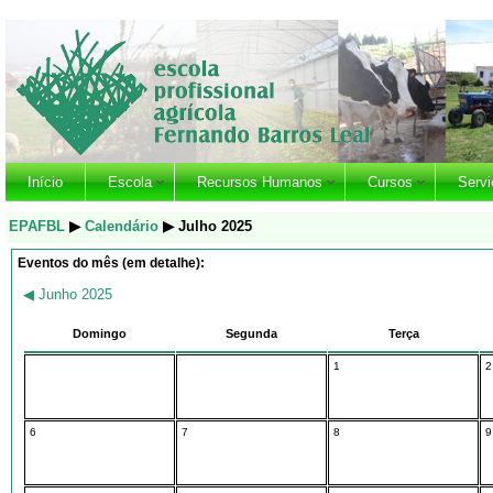
Início
Escola
Recursos Humanos
Cursos
Servi
EPAFBL
▶
Calendário
▶
Julho 2025
Eventos do mês (em detalhe):
◀
Junho 2025
Domingo
Segunda
Terça
1
2
6
7
8
9