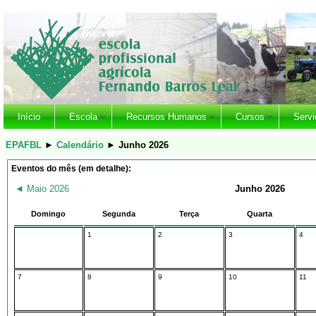
Início
Escola
Recursos Humanos
Cursos
Servi
EPAFBL
►
Calendário
►
Junho 2026
Eventos do mês (em detalhe):
◄
Maio 2026
Junho 2026
Domingo
Segunda
Terça
Quarta
1
2
3
4
7
8
9
10
11